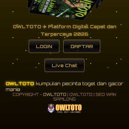
OWLTOTO ✈️ Platform Digital Cepat dan
Terpercaya 2026
LOGIN
DAFTAR
Live Chat
OWLTOTO
kumpulan pecinta togel dan gacor
mania
COPYRIGHT -
OWLTOTO
| OWLTOTO | SEO WAK
SAMLONG